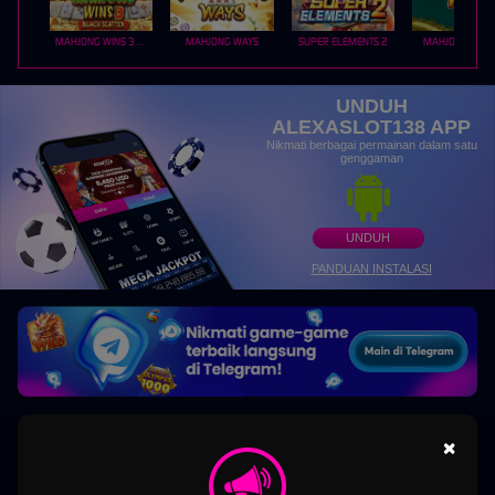
MAHJONG WINS 3 – BLACK SCATTER
MAHJONG WAYS
SUPER ELEMENTS 2
MAHJONG WAYS
UNDUH
ALEXASLOT138 APP
Nikmati berbagai permainan dalam satu
genggaman
UNDUH
PANDUAN INSTALASI
×
ALEXASLOT138: Link Akses Premium Bermain Slot Online
dengan Sensasi Seru dan Pelayanan Terbaik 2026