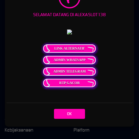
ALEXASLOT138
hadir sebagai pilihan link akses premium bagi para pecinta slot online
yang mencari pengalaman bermain lebih nyaman, cepat, dan terpercaya di tahun 2026.
SELAMAT DATANG DI ALEXASLOT138
Dengan tampilan situs yang modern serta sistem akses yang stabil, pemain dapat
menikmati berbagai jenis permainan populer dengan kualitas grafis menarik dan fitur
lengkap. ALEXASLOT138 juga menghadirkan proses login yang praktis sehingga
pengguna dapat langsung menikmati sensasi permainan tanpa hambatan. Dukungan
teknologi terbaru membuat aktivitas bermain terasa lebih aman dan responsif di berbagai
LINK ALTERNATIF
perangkat.
Selain menghadirkan pengalaman bermain yang seru, ALEXASLOT138 juga dikenal
ADMIN WHATSAPP
dengan pelayanan terbaik yang siap membantu pengguna selama 24 jam. Berbagai
pilihan permainan slot online tersedia dari provider populer dengan fitur menarik dan
ADMIN TELEGRAM
peluang hiburan yang lebih menyenangkan. Proses transaksi yang cepat, sistem navigasi
RTP GACOR
yang mudah dipahami, serta pelayanan ramah menjadi nilai tambah yang membuat
ALEXASLOT138 semakin dipercaya banyak pemain. Dengan kombinasi akses premium
dan kualitas layanan terbaik, ALEXASLOT138 menjadi salah satu destinasi slot online yang
relevan dan diminati pada tahun 2026.
OK
Kebijaksanaan
Platform