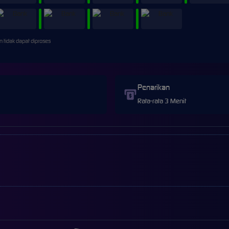
 tidak dapat diproses
Penarikan
Rata-rata 3 Menit