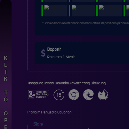
* Selama bank maintenance dan bank offline deposit dan penarikan
Deposit
Rata-rata 1 Menit
KLIK TO OPEN
Tanggung Jawab Bermain
Browser Yang Didukung
Platform Penyedia Layanan
Slots