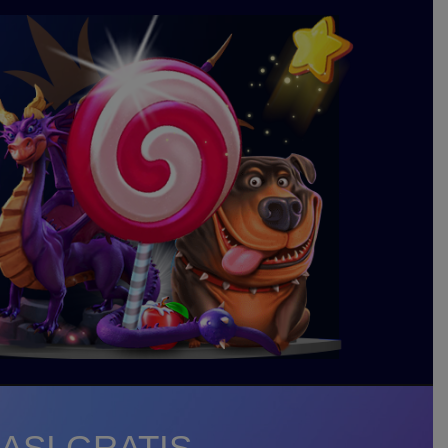
ASI GRATIS