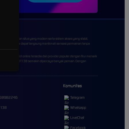
Dengan tampilan situs yang modern serta sistem akses yang stabil,
ehingga pengguna dapat langsung menikmati sensasi permainan tanpa
mainan slot online tersedia dari provider populer dengan fitur menarik
membuat ALEXASLOT138 semakin dipercaya banyak pemain. Dengan
Komunitas
58982246
Telegram
t138
Whatsapp
LiveChat
Facebook