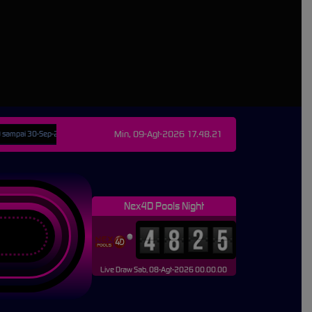
Min, 09-Agt-2026 17.48.21
30-Sep-2026 14.59.59. Selama waktu ini, PP Virtual Sports permainan tidak akan tersedia. Kam
Nex4D Pools Night
Live Draw Sab, 08-Agt-2026 00.00.00