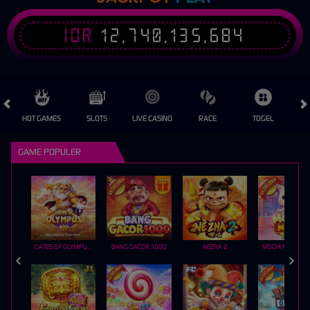
IDR
12,740,139,468
HOT GAMES
SLOTS
LIVE CASINO
RACE
TOGEL
OL
GAME POPULER
GATES OF OLYMPUS POP
BANG GACOR 1000
NEZHA 2
MOCHI MANIA 1