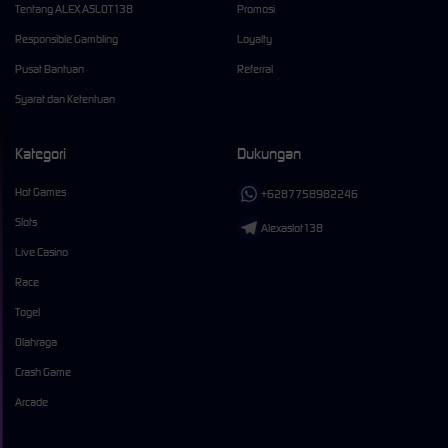
Tentang ALEXASLOT138
Promosi
Responsible Gambling
Loyalty
Pusat Bantuan
Referral
Syarat dan Ketentuan
Kategori
Dukungan
Hot Games
+6287758982246
Slots
Alexaslot138
Live Casino
Race
Togel
Olahraga
Crash Game
Arcade