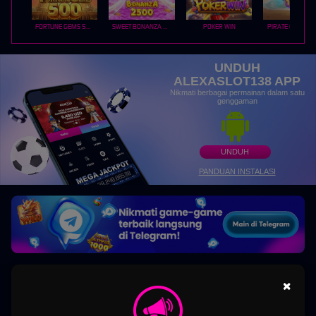
FORTUNE GEMS 500
SWEET BONANZA 2500
POKER WIN
PIRATE QUEST 1
UNDUH
ALEXASLOT138 APP
Nikmati berbagai permainan dalam satu
genggaman
UNDUH
PANDUAN INSTALASI
×
ALEXASLOT138: Link Akses Premium Bermain Slot Online
dengan Sensasi Seru dan Pelayanan Terbaik 2026