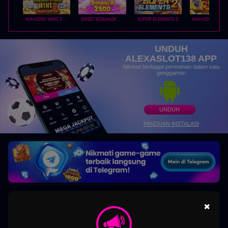
MAHJONG WINS 3 – BLACK SCATTER
SWEET BONANZA 2500
SUPER ELEMENTS 2
UNDUH
ALEXASLOT138 APP
Nikmati berbagai permainan dalam satu
genggaman
UNDUH
PANDUAN INSTALASI
×
ALEXASLOT138: Link Akses Premium Bermain Slot Online
dengan Sensasi Seru dan Pelayanan Terbaik 2026