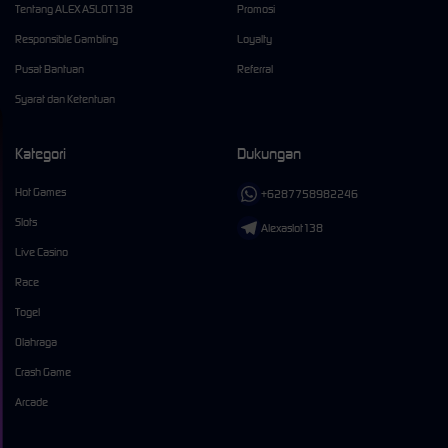
Tentang ALEXASLOT138
Promosi
Responsible Gambling
Loyalty
Pusat Bantuan
Referral
Syarat dan Ketentuan
Kategori
Dukungan
Hot Games
+6287758982246
Slots
Alexaslot138
Live Casino
Race
Togel
Olahraga
Crash Game
Arcade