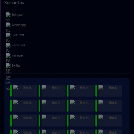
Komunitas
Telegram
Whatsapp
LiveChat
Facebook
Instagram
Twitter