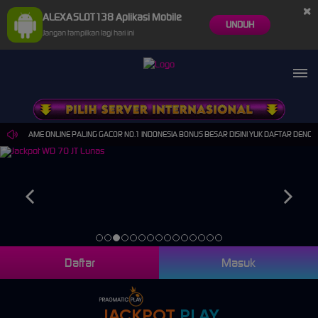
×
ALEXASLOT138 Aplikasi Mobile
UNDUH
Jangan tampilkan lagi hari ini
NGAN GAME ONLINE PALING GACOR NO.1 INDONESIA BONUS BESAR DISINI YUK DAFTAR DENGAN GRA
Daftar
Masuk
JACKPOT
PLAY