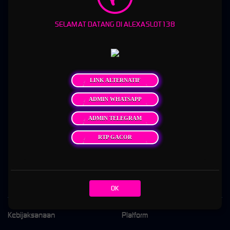
ALEXASLOT138
hadir sebagai pilihan link akses premium bagi para pecinta slot online
yang mencari pengalaman bermain lebih nyaman, cepat, dan terpercaya di tahun 2026.
SELAMAT DATANG DI ALEXASLOT138
Dengan tampilan situs yang modern serta sistem akses yang stabil, pemain dapat
menikmati berbagai jenis permainan populer dengan kualitas grafis menarik dan fitur
lengkap. ALEXASLOT138 juga menghadirkan proses login yang praktis sehingga
pengguna dapat langsung menikmati sensasi permainan tanpa hambatan. Dukungan
teknologi terbaru membuat aktivitas bermain terasa lebih aman dan responsif di berbagai
LINK ALTERNATIF
perangkat.
Selain menghadirkan pengalaman bermain yang seru, ALEXASLOT138 juga dikenal
ADMIN WHATSAPP
dengan pelayanan terbaik yang siap membantu pengguna selama 24 jam. Berbagai
pilihan permainan slot online tersedia dari provider populer dengan fitur menarik dan
ADMIN TELEGRAM
peluang hiburan yang lebih menyenangkan. Proses transaksi yang cepat, sistem navigasi
RTP GACOR
yang mudah dipahami, serta pelayanan ramah menjadi nilai tambah yang membuat
ALEXASLOT138 semakin dipercaya banyak pemain. Dengan kombinasi akses premium
dan kualitas layanan terbaik, ALEXASLOT138 menjadi salah satu destinasi slot online yang
relevan dan diminati pada tahun 2026.
OK
Kebijaksanaan
Platform