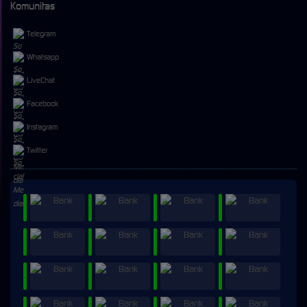
Komunitas
Telegram
Whatsapp
LiveChat
Facebook
Instagram
Twitter