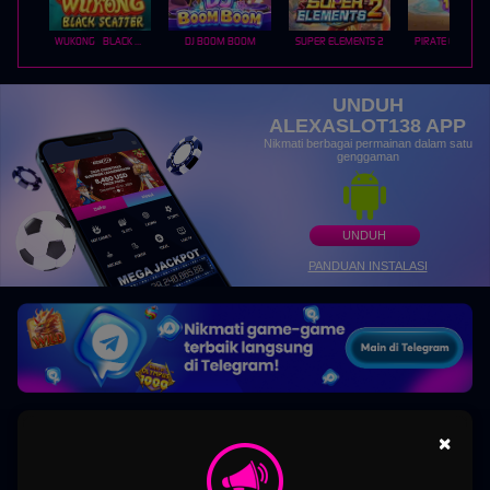
WUKONG - BLACK SCATTER
DJ BOOM BOOM
SUPER ELEMENTS 2
PIRATE QUEST 1
UNDUH
ALEXASLOT138 APP
Nikmati berbagai permainan dalam satu
genggaman
UNDUH
PANDUAN INSTALASI
×
ALEXASLOT138: Link Akses Premium Bermain Slot Online
dengan Sensasi Seru dan Pelayanan Terbaik 2026