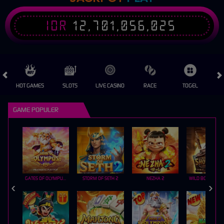
IDR
12,701,056,025
HOT GAMES
SLOTS
LIVE CASINO
RACE
TOGEL
OL
GAME POPULER
GATES OF OLYMPUS POP
STORM OF SETH 2
NEZHA 2