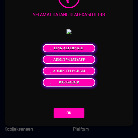
ALEXASLOT138
hadir sebagai pilihan link akses premium bagi para pecinta slot online
yang mencari pengalaman bermain lebih nyaman, cepat, dan terpercaya di tahun 2026.
SELAMAT DATANG DI ALEXASLOT138
Dengan tampilan situs yang modern serta sistem akses yang stabil, pemain dapat
menikmati berbagai jenis permainan populer dengan kualitas grafis menarik dan fitur
lengkap. ALEXASLOT138 juga menghadirkan proses login yang praktis sehingga
pengguna dapat langsung menikmati sensasi permainan tanpa hambatan. Dukungan
teknologi terbaru membuat aktivitas bermain terasa lebih aman dan responsif di berbagai
LINK ALTERNATIF
perangkat.
Selain menghadirkan pengalaman bermain yang seru, ALEXASLOT138 juga dikenal
ADMIN WHATSAPP
dengan pelayanan terbaik yang siap membantu pengguna selama 24 jam. Berbagai
pilihan permainan slot online tersedia dari provider populer dengan fitur menarik dan
ADMIN TELEGRAM
peluang hiburan yang lebih menyenangkan. Proses transaksi yang cepat, sistem navigasi
RTP GACOR
yang mudah dipahami, serta pelayanan ramah menjadi nilai tambah yang membuat
ALEXASLOT138 semakin dipercaya banyak pemain. Dengan kombinasi akses premium
dan kualitas layanan terbaik, ALEXASLOT138 menjadi salah satu destinasi slot online yang
relevan dan diminati pada tahun 2026.
OK
Kebijaksanaan
Platform