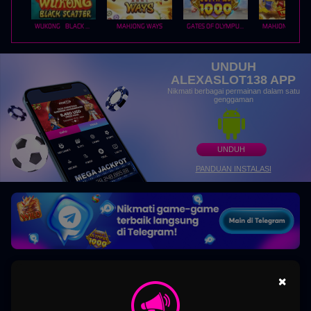
WUKONG - BLACK SCATTER
MAHJONG WAYS
GATES OF OLYMPUS 1000
UNDUH
ALEXASLOT138 APP
Nikmati berbagai permainan dalam satu
genggaman
UNDUH
PANDUAN INSTALASI
×
ALEXASLOT138: Link Akses Premium Bermain Slot Online
dengan Sensasi Seru dan Pelayanan Terbaik 2026