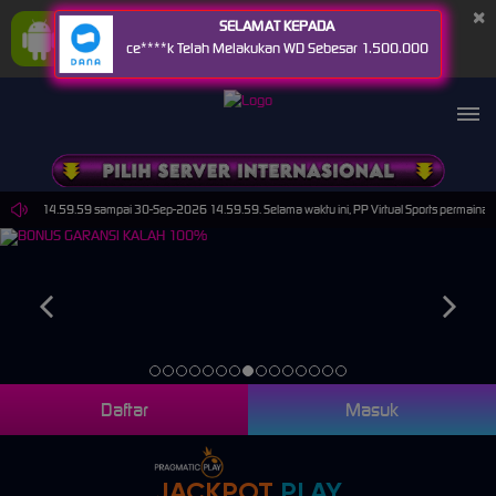
×
SELAMAT KEPADA
ALEXASLOT138 Aplikasi Mobile
UNDUH
ce****k Telah Melakukan WD Sebesar 1.500.000
Jangan tampilkan lagi hari ini
26 dari 14.59.59 sampai 30-Sep-2026 14.59.59. Selama waktu ini, PP Virtual Sports permainan
Daftar
Masuk
JACKPOT
PLAY