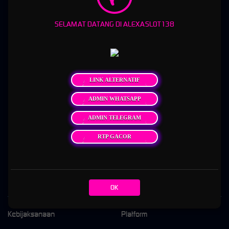
ALEXASLOT138
hadir sebagai pilihan link akses premium bagi para pecinta slot online
yang mencari pengalaman bermain lebih nyaman, cepat, dan terpercaya di tahun 2026.
SELAMAT DATANG DI ALEXASLOT138
Dengan tampilan situs yang modern serta sistem akses yang stabil, pemain dapat
menikmati berbagai jenis permainan populer dengan kualitas grafis menarik dan fitur
lengkap. ALEXASLOT138 juga menghadirkan proses login yang praktis sehingga
pengguna dapat langsung menikmati sensasi permainan tanpa hambatan. Dukungan
teknologi terbaru membuat aktivitas bermain terasa lebih aman dan responsif di berbagai
LINK ALTERNATIF
perangkat.
Selain menghadirkan pengalaman bermain yang seru, ALEXASLOT138 juga dikenal
ADMIN WHATSAPP
dengan pelayanan terbaik yang siap membantu pengguna selama 24 jam. Berbagai
pilihan permainan slot online tersedia dari provider populer dengan fitur menarik dan
ADMIN TELEGRAM
peluang hiburan yang lebih menyenangkan. Proses transaksi yang cepat, sistem navigasi
RTP GACOR
yang mudah dipahami, serta pelayanan ramah menjadi nilai tambah yang membuat
ALEXASLOT138 semakin dipercaya banyak pemain. Dengan kombinasi akses premium
dan kualitas layanan terbaik, ALEXASLOT138 menjadi salah satu destinasi slot online yang
relevan dan diminati pada tahun 2026.
OK
Kebijaksanaan
Platform