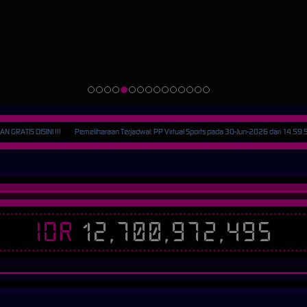
ISINI !!!
Pemeliharaan Terjadwal: PP Virtual Sports pada 30-Jun-2026 dari 14.59.59 sampa
IDR
12,700,972,495