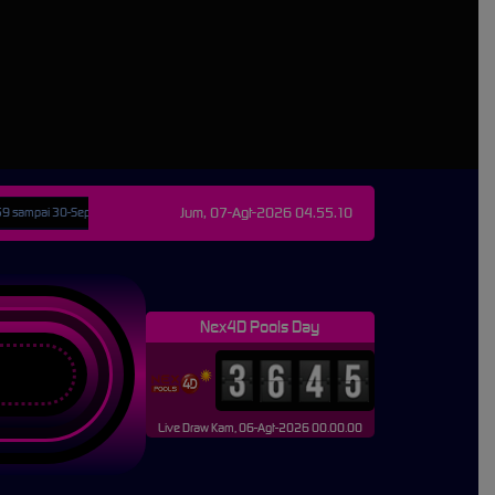
Jum, 07-Agt-2026 04.55.10
i 30-Sep-2026 14.59.59. Selama waktu ini, PP Virtual Sports permainan tidak akan tersedia. K
Nex4D Pools Day
Live Draw Kam, 06-Agt-2026 00.00.00