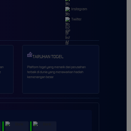
Instagram
Twitter
TARUHAN TOGEL
aan
Platform togel yang menarik dari perusahan
e
terbaik di dunia yang menawarkan hadiah
kemenangan besar