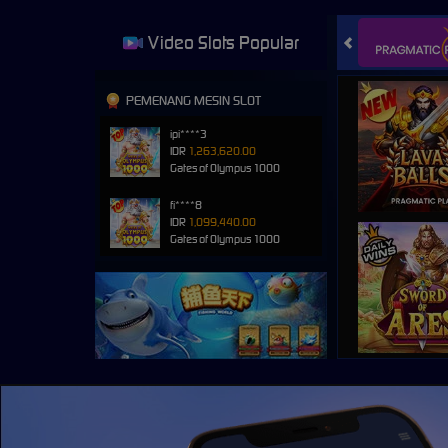
Video Slots Popular
PEMENANG MESIN SLOT
ipi****3
IDR
1,263,620.00
Gates of Olympus 1000
fi****8
IDR
1,099,440.00
Gates of Olympus 1000
maxwind****9
IDR
1,009,200.00
Gates of Olympus 1000
sa****8
IDR
999,660.00
Nexus Gates of Olympus
pakihh****t
IDR
798,100.00