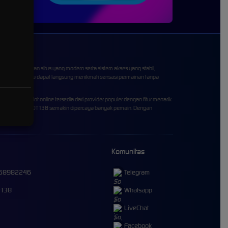
Dengan tampilan situs yang modern serta sistem akses yang stabil,
ehingga pengguna dapat langsung menikmati sensasi permainan tanpa
mainan slot online tersedia dari provider populer dengan fitur menarik
membuat ALEXASLOT138 semakin dipercaya banyak pemain. Dengan
Komunitas
58982246
Telegram
t138
Whatsapp
LiveChat
Facebook