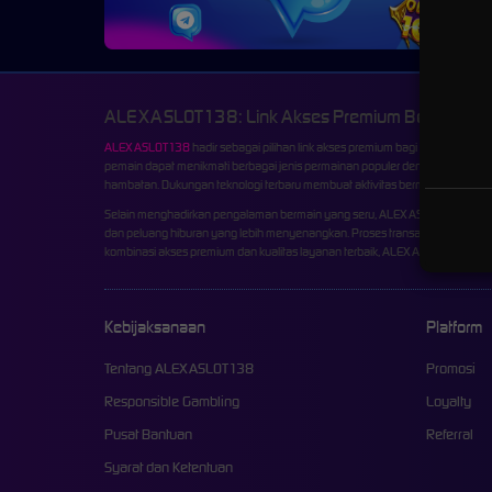
ALEXASLOT138: Link Akses Premium Bermain Slot
ALEXASLOT138
hadir sebagai pilihan link akses premium bagi para pecinta
pemain dapat menikmati berbagai jenis permainan populer dengan kualitas 
hambatan. Dukungan teknologi terbaru membuat aktivitas bermain terasa lebi
Selain menghadirkan pengalaman bermain yang seru, ALEXASLOT138 juga dike
dan peluang hiburan yang lebih menyenangkan. Proses transaksi yang cep
kombinasi akses premium dan kualitas layanan terbaik, ALEXASLOT138 menjad
Kebijaksanaan
Platform
Tentang ALEXASLOT138
Promosi
Responsible Gambling
Loyalty
Pusat Bantuan
Referral
Syarat dan Ketentuan