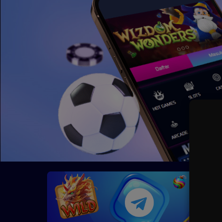
Starlight Princess™ 1000
pg****5
IDR
765,400.00
The Big Dog House
c**o
IDR
715,350.00
Starlight Princess
maxwind****9
IDR
586,800.00
Gates of Olympus 1000
anti****r
IDR
584,000.00
Mahjong Wins 3 – Black
Scatter
a****t
IDR
563,750.00
Mahjong Wins 3 – Black
Scatter