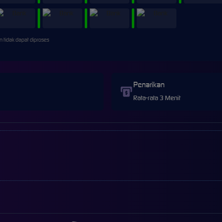
 tidak dapat diproses
Penarikan
Rata-rata 3 Menit