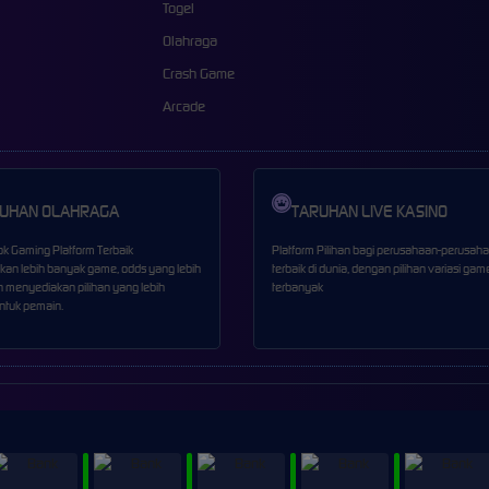
Togel
Olahraga
Crash Game
Arcade
UHAN OLAHRAGA
TARUHAN LIVE KASINO
k Gaming Platform Terbaik
Platform Pilihan bagi perusahaan-perusah
an lebih banyak game, odds yang lebih
terbaik di dunia, dengan pilihan variasi gam
an menyediakan pilihan yang lebih
terbanyak
ntuk pemain.