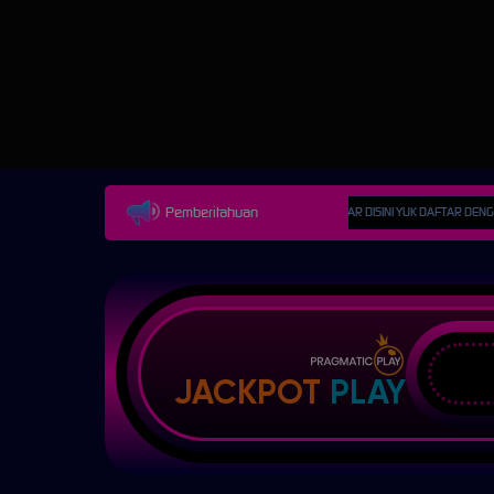
Pemberitahuan
AME ONLINE PALING GACOR NO.1 INDONESIA BONUS BESAR DISINI YUK DAFTAR DENGAN GRATIS D
JACKPOT
PLAY