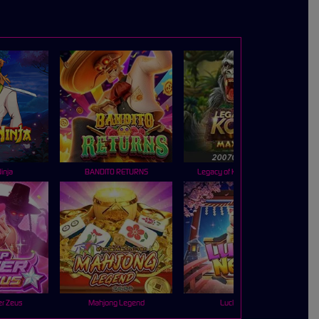
inja
BANDITO RETURNS
Legacy of Kong Maxways
r Zeus
Mahjong Legend
Lucky Neko