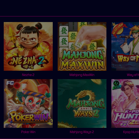
Nezha 2
Mahjong MaxWin
Way of N
Poker Win
Mahjong Ways 2
Kpop Hunte