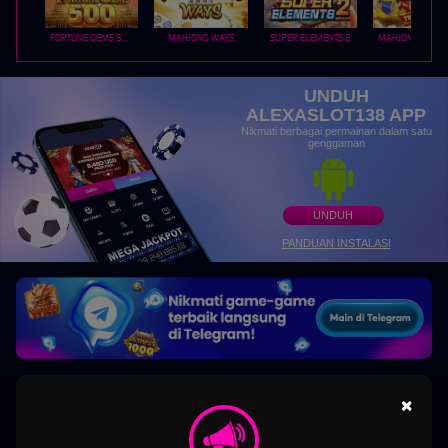
FORTUNE GEMS 500
MAHJONG WAYS
SUPER ELEMENTS 2
UNDUH
ALEXASLOT138 APP
Nikmati berbagai permainan dalam satu
genggaman
UNDUH
PANDUAN INSTALASI
×
ALEXASLOT138: Link Akses Premium Bermain Slot Online
dengan Sensasi Seru dan Pelayanan Terbaik 2026