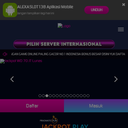
×
ALEXASLOT138 Aplikasi Mobile
UNDUH
Jangan tampilkan lagi hari ini
INE DENGAN GAME ONLINE PALING GACOR NO.1 INDONESIA BONUS BESAR DISINI YUK DAFTAR DENG
Daftar
Masuk
JACKPOT
PLAY