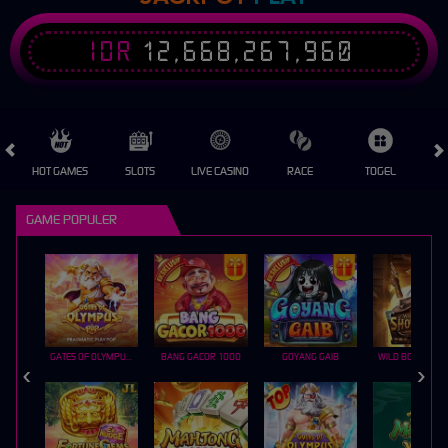
IDR
12,668,267,960
HOT GAMES
SLOTS
LIVE CASINO
RACE
TOGEL
OL
GAME POPULER
GATES OF OLYMPUS POP
BANG GACOR 1000
GOYANG GAIB