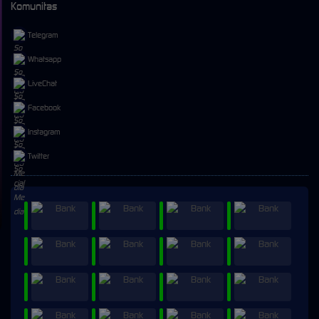
Komunitas
Telegram
Whatsapp
LiveChat
Facebook
Instagram
Twitter